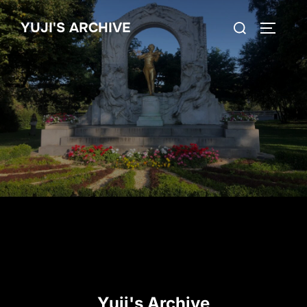
コ
検
YUJI'S ARCHIVE
ン
サイドバ
索
テ
対
ン
象:
ツ
へ
ス
キ
ッ
プ
Yuji's Archive